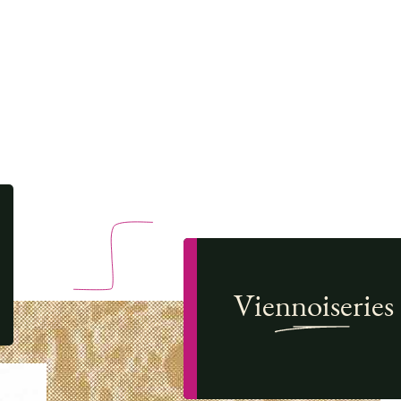
s
dredis
 8
Viennoiseries