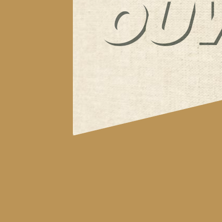
OUV
EXC
le