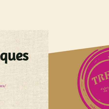
iques
ara/