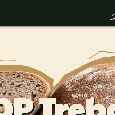
A
OP Treb