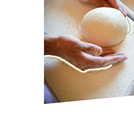
mai
l
pla