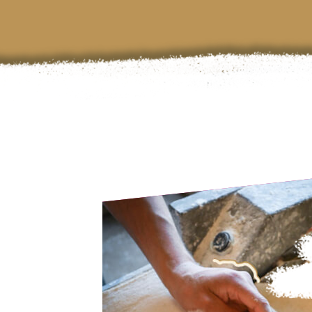
jeu
3
avr
et 