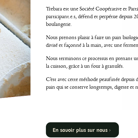
Trebara est une Société Coopérative et Part
participant.e.s, défend et perpétue depuis 2
 à
boulangerie.
Nous prenons plaisir à faire un pain biologi
divisé et façonné à la main, avec une ferme
Nous terminons ce processus en prenant un s
a
la cuisson, grâce à un four à granulés.
C’est avec cette méthode peaufinée depuis 
pain qui se conserve longtemps, digeste et n
ce
En savoir plus sur nous