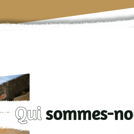
dis
0
il
Qui
sommes-no
7