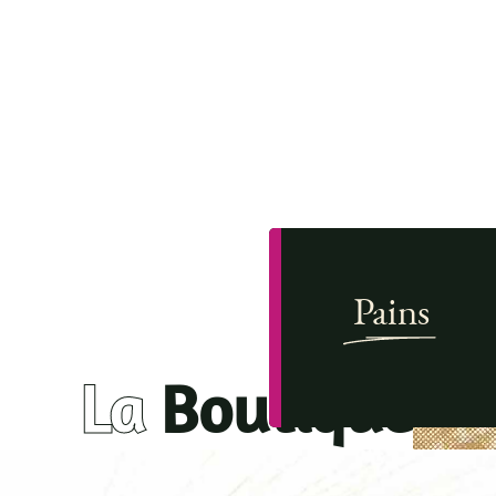
de
ven
Pains
1 et
La
Boutique