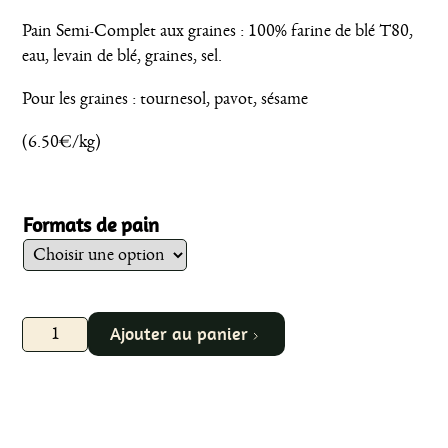
Pain Semi-Complet aux graines : 100% farine de blé T80,
eau, levain de blé, graines, sel.
Pour les graines : tournesol, pavot, sésame
(6.50€/kg)
Formats de pain
quantité
Ajouter au panier
de
Blé
T80
graines