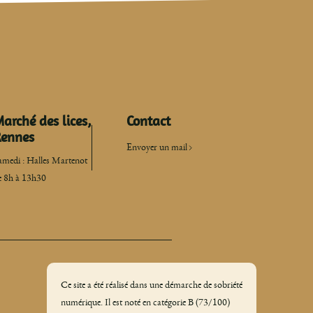
arché des lices,
Contact
ennes
Envoyer un mail
amedi : Halles Martenot
e 8h à 13h30
Ce site a été réalisé dans une démarche de sobriété
numérique. Il est noté en catégorie B (73/100)