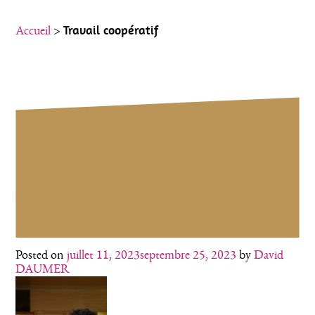
Aller
Travail coopératif
Accueil
>
au
contenu
Travail coopératif
Posted on
juillet 11, 2023
septembre 25, 2023
by
David
DAUMER