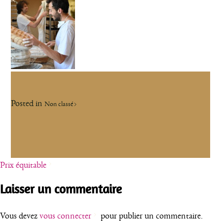
Posted in
Non classé
Navigation
Prix équitable
de
Laisser un commentaire
l’article
Vous devez
vous connecter
pour publier un commentaire.